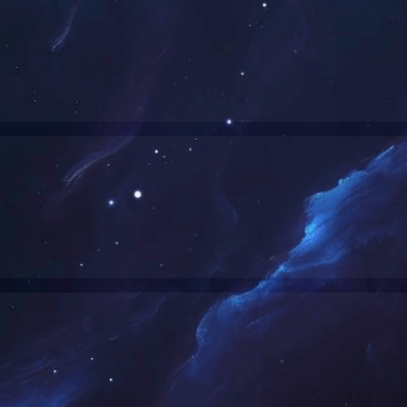
金还款方式
税费计算器
额的贷款(包括本金和利息)，这样由于每月的还款额固定，可以有计划地控制家庭收
元/平米
平方米