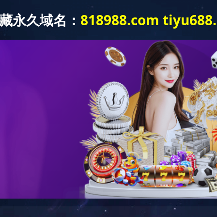
蓝城农业
蓝城颐养
蓝熙健康
资讯
业务模式
理想小镇
产品品类
招标