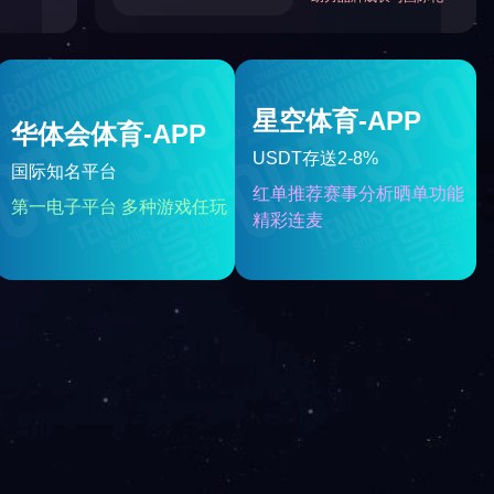
分享到
友情链接：
蓝城装饰集团
网站地图
法律声明
客户留言
HTS RESERVED.