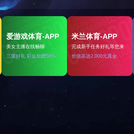
元
贷款总额：
元
元
支付利息款：
元
元
贷款月数：
元
 BLUETOWN PROPERTY CONSTRUCTION MANAGEMENT CO.,LTD ALL RIG