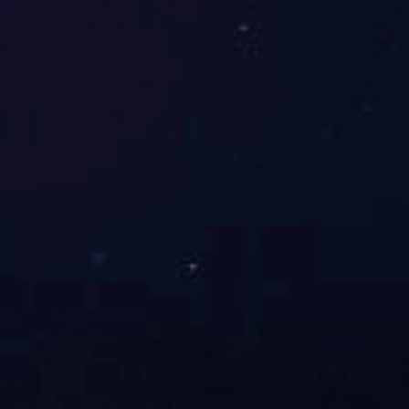
震撼的灯光秀，在激情的音乐伴奏下，照亮了宁波的夜空