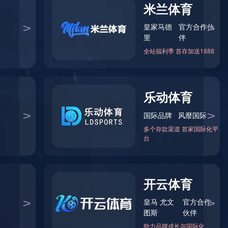
验中心炫酷开放，数百名重量级来宾，与绿城蓝城高