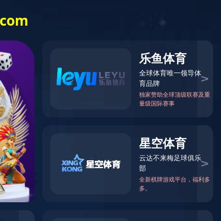
蓝城恒汇
邮件
OA平台
采购
开云（中国）
您的位置：
首页
>
新闻资讯
>
蓝城新闻