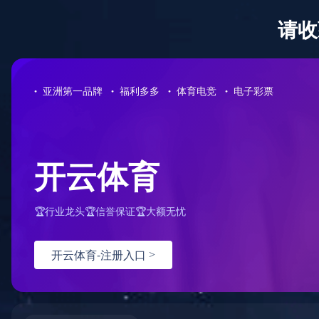
首 页
走进蓝城
新闻
蓝城新闻
媒体聚焦
蓝城新闻