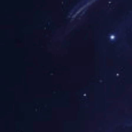
炫酷的开放仪式 穿越时空的未来体验
时尚绚烂的时空隧道，前所未见的激光热气球
是一次眼界大开的全球智慧之旅，更是一场穿越未