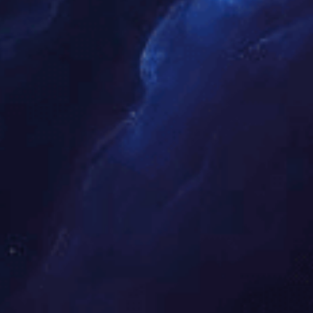
进入会场，仿佛进入一个通往未来的时光隧道
神秘的开场，互动视频秀，把来宾一下拉进了未来时空