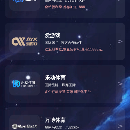
开云体云app登录
开云体云app登录入口执行总裁傅林江作《开云体云app登录入口百镇万
践，他指出开发企业一定要有理想和情怀，要满足政府、团队、资金、机制、平
力。
开云体云app
上一篇：
“集结号”：开云体云app登录入口全新起航，开启新小镇时代
下一篇：
杭州市第十六届人居展