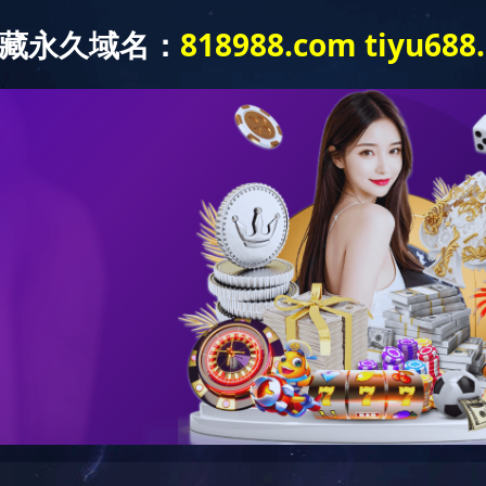
蓝城农业
蓝城颐养
蓝熙健康
资讯
业务模式
理想小镇
产品品类
招标
开云体云app登录入口
建筑整体清新典雅，采用古典主义“三
段式”立面 ，给人以沉稳…
查看详情
大型社区
蓝城大型居住区的建筑形态较为丰
富，不仅注重多样性的建筑群落…