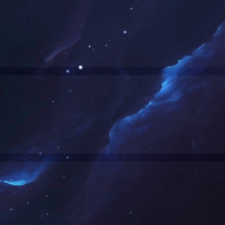
查看详情
商办物业
在商办物业的开发历程中，蓝城不断
整合多项资源，经典庄重的设…
查看详情