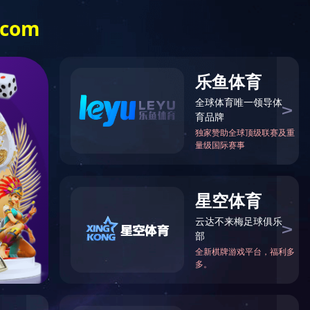
蓝城恒汇
邮件
OA平台
采购
开云（中国）
高层公寓
对于房产开发者来说，进行房产品开
发时更为关注的也是人的生活…
查看详情
城市综合体
蓝城营造的城市综合体融合了世界顶
级团队的成功经验，经各国大…