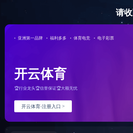
首 页
走进蓝城
新闻
别墅
建筑形体厚重雄伟，多采用对称造
型，善于在细节雕琢上下工夫。…
查看详情
学院式养老
蓝城在风景优美、气候适宜的地区，
营造拥有舒适的…